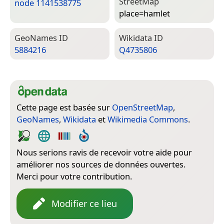
Street­Map
node 1141538775
place=­hamlet
Geo­Names ID
Wiki­data ID
5884216
Q4735806
Cette page est basée sur
OpenStreetMap
,
GeoNames
,
Wikidata
et
Wikimedia Commons
.
Nous serions ravis de recevoir votre aide pour
améliorer nos sources de données ouvertes.
Merci pour votre contribution.
Modifier ce lieu