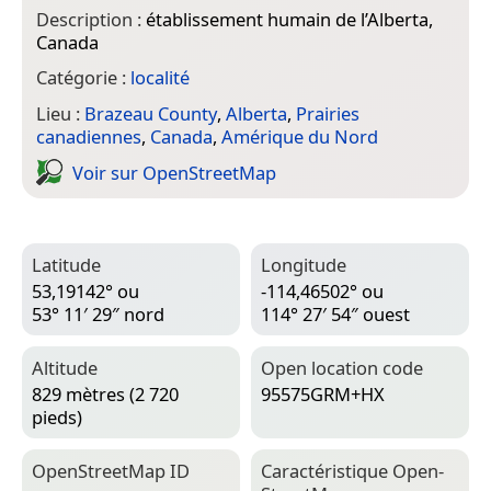
Description :
établissement humain de l’Alberta,
Canada
Catégorie :
localité
Lieu :
Brazeau County
,
Alberta
,
Prairies
canadiennes
,
Canada
,
Amérique du Nord
Voir sur Open­Street­Map
Latitude
Longitude
53,19142° ou
-114,46502° ou
53° 11′ 29″ nord
114° 27′ 54″ ouest
Altitude
Open location code
829 mètres (2 720
95575GRM+HX
pieds)
Open­Street­Map ID
Caractéristique Open­