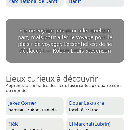
Parc national de Banff
Banff
«
Je ne voyage pas pour aller quelque
part, mais pour aller. Je voyage pour le
plaisir de voyager. L’essentiel est de se
déplacer.
»
—
Robert Louis Stevenson
Lieux curieux à découvrir
Apprenez à connaître des lieux fascinants aux quatre coins
du monde.
Jakes Corner
Douar Lakrakra
hameau,
Yukon, Canada
localité,
Maroc
Tiélé
El Marchal (Lubrin)