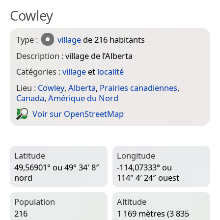
Cowley
Type :
village
de 216 habitants
Description :
village de l’Alberta
Catégories :
village
et
localité
Lieu :
Cowley
,
Alberta
,
Prairies canadiennes
,
Canada
,
Amérique du Nord
Voir sur Open­Street­Map
Latitude
Longitude
49,56901° ou 49° 34′ 8″
-114,07333° ou
nord
114° 4′ 24″ ouest
Population
Altitude
216
1 169 mètres (3 835