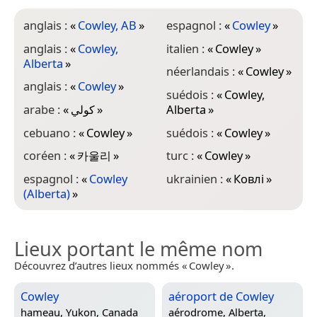
anglais :
«
Cowley, AB
»
espagnol :
«
Cowley
»
anglais :
«
Cowley,
italien :
«
Cowley
»
Alberta
»
néerlandais :
«
Cowley
»
anglais :
«
Cowley
»
suédois :
«
Cowley,
arabe :
«
كولي
»
Alberta
»
cebuano :
«
Cowley
»
suédois :
«
Cowley
»
coréen :
«
카울리
»
turc :
«
Cowley
»
espagnol :
«
Cowley
ukrainien :
«
Ковлі
»
(Alberta)
»
Lieux portant le même nom
Découvrez d’autres lieux nommés « Cowley ».
Cowley
aéroport de Cowley
hameau,
Yukon, Canada
aérodrome,
Alberta,