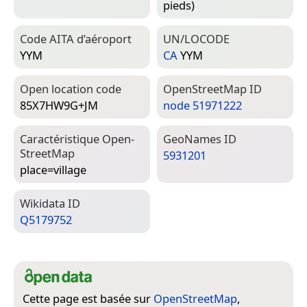
pieds)
Code AITA d’aéroport
UN/LOCODE
YYM
CA
YYM
Open location code
Open­Street­Map ID
85X7HW9G+JM
node 51971222
Caractéristique Open­
Geo­Names ID
Street­Map
5931201
place=­village
Wiki­data ID
Q5179752
Cette page est basée sur
OpenStreetMap
,