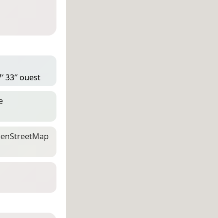
7′ 33″ ouest
e
en­Street­Map