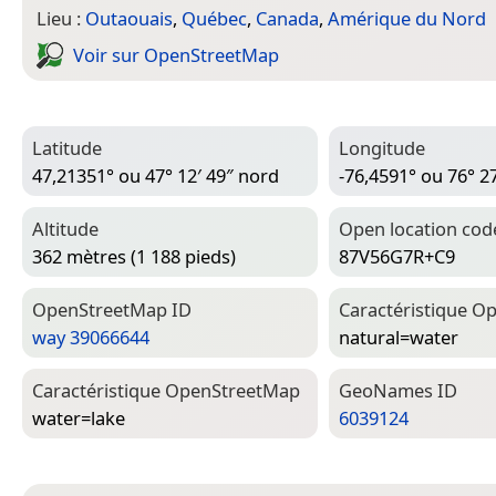
Lieu :
Outaouais
,
Québec
,
Canada
,
Amérique du Nord
Voir sur Open­Street­Map
Latitude
Longitude
47,21351° ou 47° 12′ 49″ nord
-76,4591° ou 76° 2
Altitude
Open location cod
362 mètres (1 188 pieds)
87V56G7R+C9
Open­Street­Map ID
Caractéristique Op
way 39066644
natural=­water
Caractéristique Open­Street­Map
Geo­Names ID
water=­lake
6039124