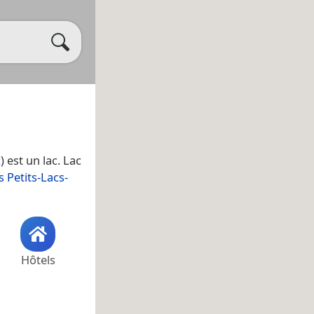
c
) est un lac. Lac
s Petits-Lacs-
Hôtels