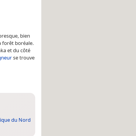
oresque, bien
a forêt boréale.
nka et du côté
gneur
se trouve
ique du Nord