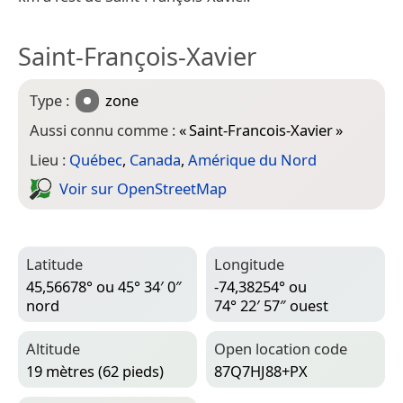
Saint-François-Xavier
Type :
zone
Aussi connu comme :
«
Saint-Francois-Xavier
»
Lieu :
Québec
,
Canada
,
Amérique du Nord
Voir sur Open­Street­Map
Latitude
Longitude
45,56678° ou 45° 34′ 0″
-74,38254° ou
nord
74° 22′ 57″ ouest
Altitude
Open location code
19 mètres (62 pieds)
87Q7HJ88+PX