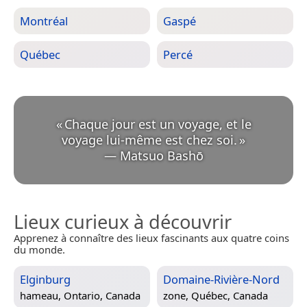
Montréal
Gaspé
Québec
Percé
«
Chaque jour est un voyage, et le
voyage lui-même est chez soi.
»
—
Matsuo Bashō
Lieux curieux à découvrir
Apprenez à connaître des lieux fascinants aux quatre coins
du monde.
Elginburg
Domaine-Rivière-Nord
hameau,
Ontario, Canada
zone,
Québec, Canada