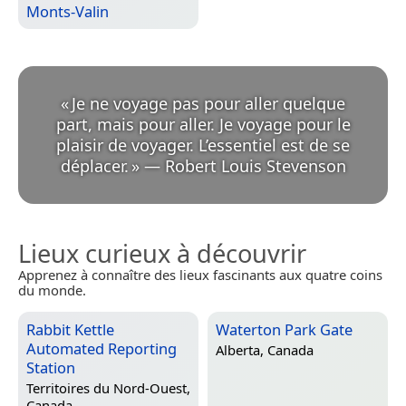
Monts-Valin
«
Je ne voyage pas pour aller quelque
part, mais pour aller. Je voyage pour le
plaisir de voyager. L’essentiel est de se
déplacer.
»
—
Robert Louis Stevenson
Lieux curieux à découvrir
Apprenez à connaître des lieux fascinants aux quatre coins
du monde.
Rabbit Kettle
Waterton Park Gate
Automated Reporting
Alberta, Canada
Station
Territoires du Nord-Ouest,
Canada