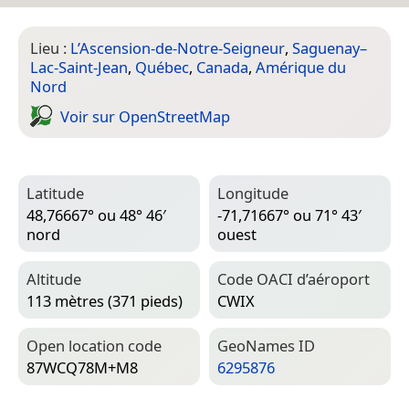
Lieu :
L’Ascension-de-Notre-Seigneur
,
Saguenay–
Lac-Saint-Jean
,
Québec
,
Canada
,
Amérique du
Nord
Voir sur Open­Street­Map
Latitude
Longitude
48,76667° ou 48° 46′
-71,71667° ou 71° 43′
nord
ouest
Altitude
Code OACI d’aéroport
113 mètres (371 pieds)
CWIX
Open location code
Geo­Names ID
87WCQ78M+M8
6295876