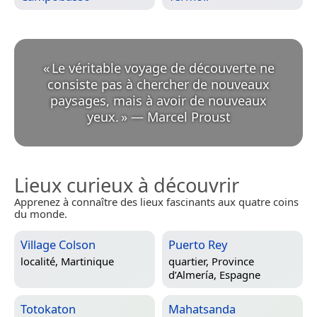
«
Le véritable voyage de découverte ne
consiste pas à chercher de nouveaux
paysages, mais à avoir de nouveaux
yeux.
»
—
Marcel Proust
Lieux curieux à découvrir
Apprenez à connaître des lieux fascinants aux quatre coins
du monde.
Village Colson
Puerto Rey
localité,
Martinique
quartier,
Province
d’Almería, Espagne
Totokaton
Mahatsanda