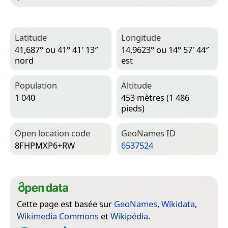
Latitude
Longitude
41,687° ou 41° 41′ 13″
14,9623° ou 14° 57′ 44″
nord
est
Population
Altitude
1 040
453 mètres (1 486
pieds)
Open location code
Geo­Names ID
8FHPMXP6+RW
6537524
Cette page est basée sur
GeoNames
,
Wikidata
,
Wikimedia Commons
et
Wikipédia
.