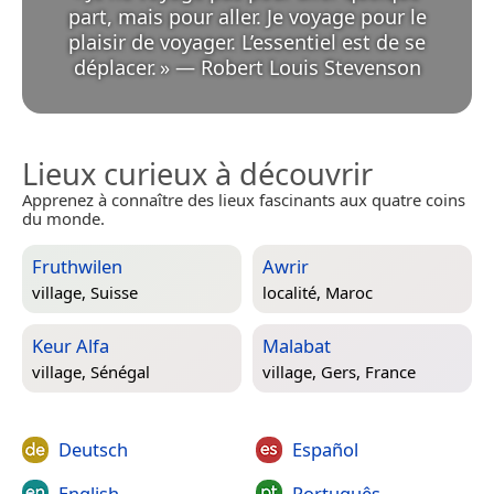
part, mais pour aller. Je voyage pour le
plaisir de voyager. L’essentiel est de se
déplacer.
»
—
Robert Louis Stevenson
Lieux curieux à découvrir
Apprenez à connaître des lieux fascinants aux quatre coins
du monde.
Fruthwilen
Awrir
village,
Suisse
localité,
Maroc
Keur Alfa
Malabat
village,
Sénégal
village,
Gers, France
Deutsch
Español
English
Português