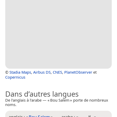
©
Stadia Maps
,
Airbus DS
,
CNES
,
PlanetObserver
et
Copernicus
Dans d’autres langues
De l’anglais à l’arabe — « Bou Salem » porte de nombreux
noms.
anglais :
«
Bou Salem
»
arabe :
«
ملاسوب
»