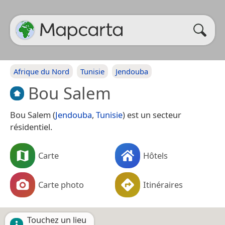
Afrique du Nord
Tunisie
Jendouba
Bou Salem
Bou Salem (
Jendouba
,
Tunisie
) est un secteur
résidentiel.
Carte
Hôtels
Carte photo
Itinéraires
Touchez un lieu