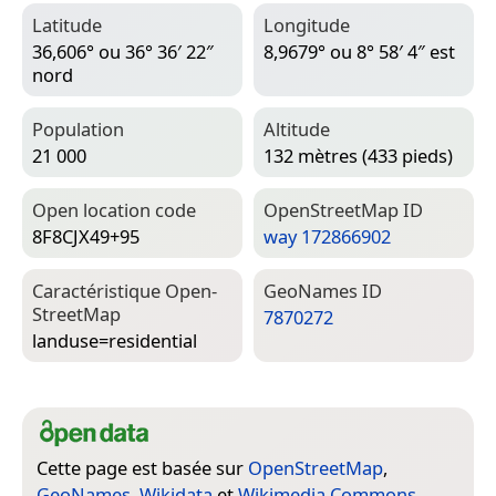
Latitude
Longitude
36,606° ou 36° 36′ 22″
8,9679° ou 8° 58′ 4″ est
nord
Population
Altitude
21 000
132 mètres (433 pieds)
Open location code
Open­Street­Map ID
8F8CJX49+95
way 172866902
Caractéristique Open­
Geo­Names ID
Street­Map
7870272
landuse=­residential
Cette page est basée sur
OpenStreetMap
,
GeoNames
,
Wikidata
et
Wikimedia Commons
.