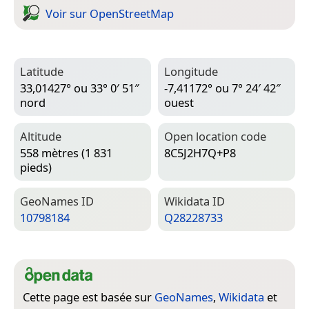
Voir sur Open­Street­Map
Latitude
Longitude
33,01427° ou 33° 0′ 51″
-7,41172° ou 7° 24′ 42″
nord
ouest
Altitude
Open location code
558 mètres (1 831
8C5J2H7Q+P8
pieds)
Geo­Names ID
Wiki­data ID
10798184
Q28228733
Cette page est basée sur
GeoNames
,
Wikidata
et