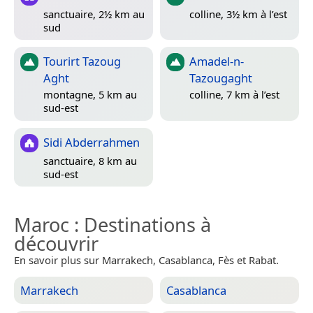
sanctuaire, 2½ km au
colline, 3½ km à l’est
sud
Tourirt Tazoug
Amadel-n-
Aght
Tazougaght
montagne, 5 km au
colline, 7 km à l’est
sud-est
Sidi Abderrahmen
sanctuaire, 8 km au
sud-est
Maroc
: Destinations à
découvrir
En savoir plus sur Marrakech, Casablanca, Fès et Rabat.
Marrakech
Casablanca