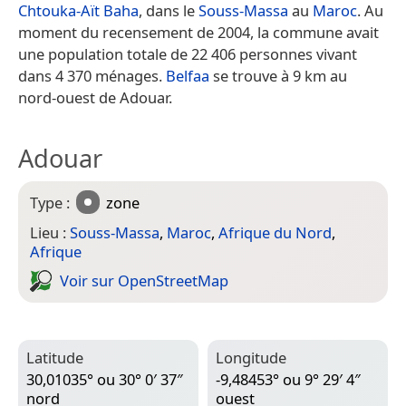
Chtouka-Aït Baha
, dans le
Souss-Massa
au
Maroc
. Au
moment du recensement de 2004, la commune avait
une population totale de 22 406 personnes vivant
dans 4 370 ménages.
Belfaa
se trouve à 9 km au
nord-ouest de Adouar.
Adouar
Type :
zone
Lieu :
Souss-Massa
,
Maroc
,
Afrique du Nord
,
Afrique
Voir sur Open­Street­Map
Latitude
Longitude
30,01035° ou 30° 0′ 37″
-9,48453° ou 9° 29′ 4″
nord
ouest