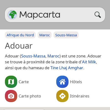
Afrique du Nord
Maroc
Souss-Massa
Adouar
Adouar (
Souss-Massa
,
Maroc
) est une zone. Adouar
se trouve à proximité de la zone tribale d'
Aït Milk
,
ainsi que du hameau de
Tine Lhaj Amghar
.
Carte
Hôtels
Carte photo
Itinéraires