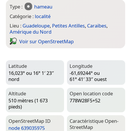
Type :
hameau
Catégorie :
localité
Lieu :
Guadeloupe
,
Petites Antilles
,
Caraïbes
,
Amérique du Nord
Voir sur Open­Street­Map
Latitude
Longitude
16,023° ou 16° 1′ 23″
-61,69244° ou
nord
61° 41′ 33″ ouest
Altitude
Open location code
510 mètres (1 673
778W28F5+52
pieds)
Open­Street­Map ID
Caractéristique Open­
Street­Map
node 639035975