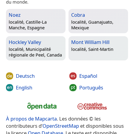
du monde.
Noez
Cobra
localité,
Castille-La
localité,
Guanajuato,
Manche, Espagne
Mexique
Hockley Valley
Mont William Hill
localité,
Municipalité
localité,
Saint-Martin
régionale de Peel, Canada
Deutsch
Español
English
Português
À propos de Mapcarta
. Les données © les
contributeurs d’
OpenStreetMap
et disponibles sous
la licence
Open Database
. Le texte est disponible