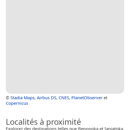
©
Stadia Maps
,
Airbus DS
,
CNES
,
PlanetObserver
et
Copernicus
Localités à proximité
Explorez des destinations telles que Benonoka et Ianjatoka.