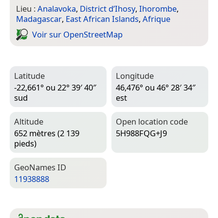
Lieu :
Analavoka
,
District d’Ihosy
,
Ihorombe
,
Madagascar
,
East African Islands
,
Afrique
Voir sur Open­Street­Map
Latitude
Longitude
-22,661° ou 22° 39′ 40″
46,476° ou 46° 28′ 34″
sud
est
Altitude
Open location code
652 mètres (2 139
5H988FQG+J9
pieds)
Geo­Names ID
11938888