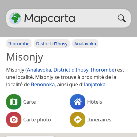
Ihorombe
District d’Ihosy
Analavoka
Misonjy
Misonjy (
Analavoka
,
District d’Ihosy
,
Ihorombe
) est
une localité. Misonjy se trouve à proximité de la
localité de
Benonoka
, ainsi que d'
Ianjatoka
.
Carte
Hôtels
Carte photo
Itinéraires