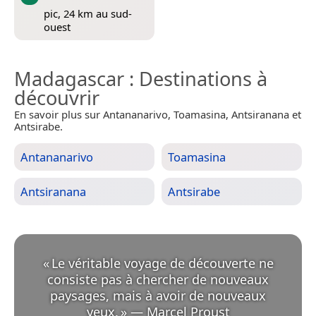
pic, 24 km au sud-
ouest
Madagascar
: Destinations à
découvrir
En savoir plus sur Antananarivo, Toamasina, Antsiranana et
Antsirabe.
Antananarivo
Toamasina
Antsiranana
Antsirabe
«
Le véritable voyage de découverte ne
consiste pas à chercher de nouveaux
paysages, mais à avoir de nouveaux
yeux.
»
—
Marcel Proust