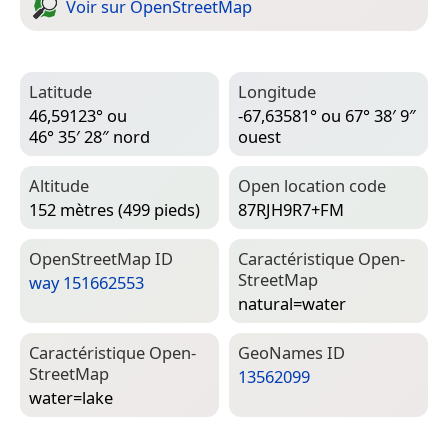
Voir sur Open­Street­Map
Latitude
Longitude
46,59123° ou
-67,63581° ou 67° 38′ 9″
46° 35′ 28″ nord
ouest
Altitude
Open location code
152 mètres (499 pieds)
87RJH9R7+FM
Open­Street­Map ID
Caractéristique Open­
Street­Map
way 151662553
natural=­water
Caractéristique Open­
Geo­Names ID
Street­Map
13562099
water=­lake