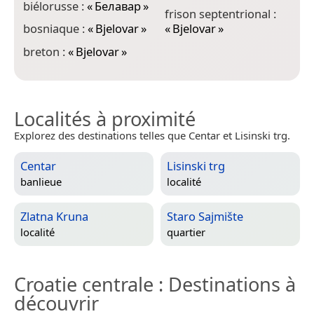
biélorusse :
«
Белавар
»
frison septentrional :
l
bosniaque :
«
Bjelovar
»
«
Bjelovar
»
l
breton :
«
Bjelovar
»
Localités à proximité
Explorez des destinations telles que Centar et Lisinski trg.
Centar
Lisinski trg
banlieue
localité
Zlatna Kruna
Staro Sajmište
localité
quartier
Croatie centrale
: Destinations à
découvrir