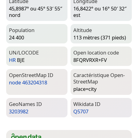
Latitude
Longitude
45,8987° ou 45° 53′ 55″
16,8422° ou 16° 50′ 32″
nord
est
Population
Altitude
24 400
113 mètres (371 pieds)
UN/LOCODE
Open location code
HR
BJE
8FQRVRXR+FV
Open­Street­Map ID
Caractéristique Open­
Street­Map
node 463204318
place=­city
Geo­Names ID
Wiki­data ID
3203982
Q5707