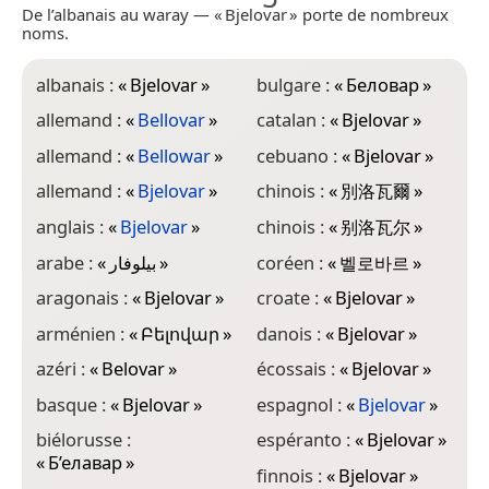
De l’albanais au waray — « Bjelovar » porte de nombreux
noms.
albanais :
«
Bjelovar
»
bulgare :
«
Беловар
»
g
«
allemand :
«
Bellovar
»
catalan :
«
Bjelovar
»
g
allemand :
«
Bellowar
»
cebuano :
«
Bjelovar
»
h
allemand :
«
Bjelovar
»
chinois :
«
別洛瓦爾
»
h
anglais :
«
Bjelovar
»
chinois :
«
别洛瓦尔
»
h
arabe :
«
بيلوفار
»
coréen :
«
벨로바르
»
i
aragonais :
«
Bjelovar
»
croate :
«
Bjelovar
»
i
arménien :
«
Բելովար
»
danois :
«
Bjelovar
»
i
azéri :
«
Belovar
»
écossais :
«
Bjelovar
»
i
basque :
«
Bjelovar
»
espagnol :
«
Bjelovar
»
j
biélorusse :
espéranto :
«
Bjelovar
»
«
Б’елавар
»
finnois :
«
Bjelovar
»
l