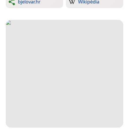
bjelovar.hr
Wikipédia