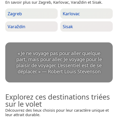
En savoir plus sur Zagreb, Karlovac, Varaždin et Sisak.
Zagreb
Karlovac
Varaždin
Sisak
«
Je ne voyage pas pour aller quelque
part, mais pour aller. Je voyage pour le
plaisir de voyager. L’essentiel est de se
déplacer.
»
—
Robert Louis Stevenson
Explorez ces destinations triées
sur le volet
Découvrez des lieux choisis pour leur caractère unique et
leur attrait durable.