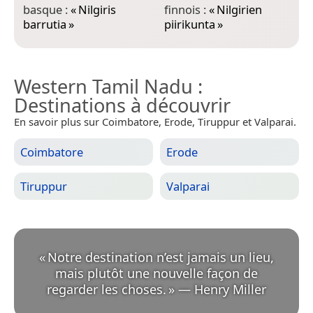
ٕ
basque :
«
Nilgiris
finnois :
«
Nilgirien
barrutia
»
piirikunta
»
Western Tamil Nadu
:
Destinations à découvrir
En savoir plus sur Coimbatore, Erode, Tiruppur et Valparai.
Coimbatore
Erode
Tiruppur
Valparai
«
Notre destination n’est jamais un lieu,
mais plutôt une nouvelle façon de
regarder les choses.
»
—
Henry Miller