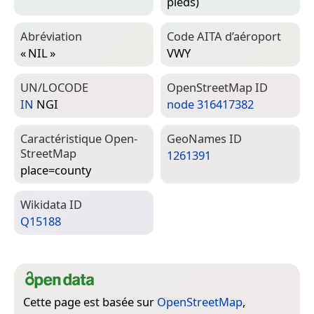
pieds)
Abréviation
Code AITA d’aéroport
« NIL »
VWY
UN/LOCODE
Open­Street­Map ID
IN
NGI
node 316417382
Caractéristique Open­
Geo­Names ID
Street­Map
1261391
place=­county
Wiki­data ID
Q15188
Cette page est basée sur
OpenStreetMap
,