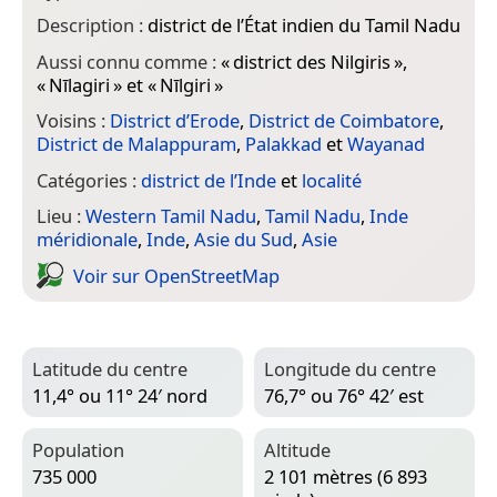
Description :
district de l’État indien du Tamil Nadu
Aussi connu comme :
«
district des Nilgiris
»,
«
Nīlagiri
» et «
Nīlgiri
»
Voisins :
District d’Erode
,
District de Coimbatore
,
District de Malappuram
,
Palakkad
et
Wayanad
Catégories :
district de l’Inde
et
localité
Lieu :
Western Tamil Nadu
,
Tamil Nadu
,
Inde
méridionale
,
Inde
,
Asie du Sud
,
Asie
Voir sur Open­Street­Map
Latitude du centre
Longitude du centre
11,4° ou 11° 24′ nord
76,7° ou 76° 42′ est
Population
Altitude
735 000
2 101 mètres (6 893