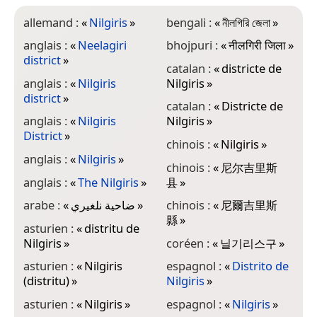
allemand :
«
Nilgiris
»
bengali :
«
নীলগিরি জেলা
»
g
જ
anglais :
«
Neelagiri
bhojpuri :
«
नीलगिरी जिला
»
district
»
h
catalan :
«
districte de
anglais :
«
Nilgiris
Nilgiris
»
h
district
»
catalan :
«
Districte de
i
anglais :
«
Nilgiris
Nilgiris
»
N
District
»
chinois :
«
Nilgiris
»
i
anglais :
«
Nilgiris
»
N
chinois :
«
尼尔吉里斯
anglais :
«
The Nilgiris
»
县
»
j
arabe :
«
ضاحية نلغيري
»
chinois :
«
尼爾吉里斯
縣
»
k
asturien :
«
distritu de
Nilgiris
»
coréen :
«
닐기리스구
»
k
asturien :
«
Nilgiris
espagnol :
«
Distrito de
k
(distritu)
»
Nilgiris
»
ಜಿ
asturien :
«
Nilgiris
»
espagnol :
«
Nilgiris
»
k