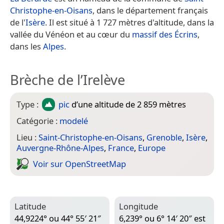
Christophe-en-Oisans
, dans le département français
de l'
Isère
. Il est situé à 1 727 mètres d'altitude, dans la
vallée du Vénéon et au cœur du
massif des Écrins
,
dans les
Alpes
.
Brèche de l’Irelève
Type :
pic
d’une altitude de 2 859 mètres
Catégorie :
modelé
Lieu :
Saint-Christophe-en-Oisans
,
Grenoble
,
Isère
,
Auvergne-Rhône-Alpes
,
France
,
Europe
Voir sur Open­Street­Map
Latitude
Longitude
44,9224° ou 44° 55′ 21″
6,239° ou 6° 14′ 20″ est