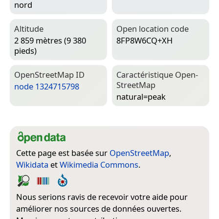
nord
Altitude
Open location code
2 859 mètres (9 380
8FP8W6CQ+XH
pieds)
Open­Street­Map ID
Caractéristique Open­
Street­Map
node 1324715798
natural=­peak
Cette page est basée sur
OpenStreetMap
,
Wikidata
et
Wikimedia Commons
.
Nous serions ravis de recevoir votre aide pour
améliorer nos sources de données ouvertes.