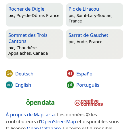
Rocher de l’Aigle
Pic de Liracou
pic,
Puy-de-Dôme, France
pic,
Saint-Lary-Soulan,
France
Sommet des Trois
Sarrat de Gauchet
Cantons
pic,
Aude, France
pic,
Chaudière-
Appalaches, Canada
Deutsch
Español
English
Português
À propos de Mapcarta
. Les données © les
contributeurs d’
OpenStreetMap
et disponibles sous
la licence
Open Database
. Le texte est disponible