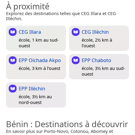
À proximité
Explorez des destinations telles que CEG Illara et CEG
Illèchin.
CEG Illara
CEG Illèchin
école, 1 km au sud-
école, 2½ km à
ouest
l’ouest
EPP Oichada Akpo
EPP Chaboto
école, 3 km à l’ouest
école, 3½ km au sud-
ouest
EPP Illèchin
école, 3½ km au
nord-ouest
Bénin
: Destinations à découvrir
En savoir plus sur Porto-Novo, Cotonou, Abomey et