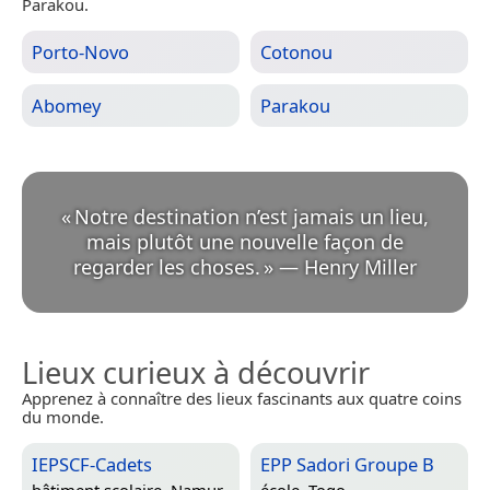
Parakou.
Porto-Novo
Cotonou
Abomey
Parakou
«
Notre destination n’est jamais un lieu,
mais plutôt une nouvelle façon de
regarder les choses.
»
—
Henry Miller
Lieux curieux à découvrir
Apprenez à connaître des lieux fascinants aux quatre coins
du monde.
IEPSCF-Cadets
EPP Sadori Groupe B
bâtiment scolaire,
Namur,
école,
Togo