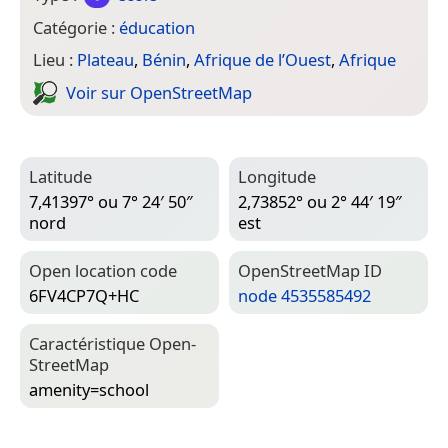
Catégorie :
éducation
Lieu :
Plateau
,
Bénin
,
Afrique de l’Ouest
,
Afrique
Voir sur Open­Street­Map
Latitude
Longitude
7,41397° ou 7° 24′ 50″
2,73852° ou 2° 44′ 19″
nord
est
Open location code
Open­Street­Map ID
6FV4CP7Q+HC
node 4535585492
Caractéristique Open­
Street­Map
amenity=­school