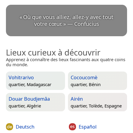
«
Où que vous alliez, allez-y avec tout
votre cœur.
»
—
Confucius
Lieux curieux à découvrir
Apprenez à connaître des lieux fascinants aux quatre coins
du monde.
Vohitrarivo
Cocoucomè
quartier,
Madagascar
quartier,
Bénin
Douar Boudjemâa
Airén
quartier,
Algérie
quartier,
Tolède, Espagne
Deutsch
Español