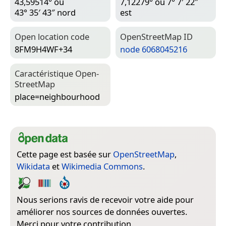
43,59514° ou
7,12279° ou 7° 7′ 22″
43° 35′ 43″ nord
est
Open location code
Open­Street­Map ID
8FM9H4WF+34
node 6068045216
Caractéristique Open­
Street­Map
place=­neighbourhood
Cette page est basée sur
OpenStreetMap
,
Wikidata
et
Wikimedia Commons
.
Nous serions ravis de recevoir votre aide pour
améliorer nos sources de données ouvertes.
Merci pour votre contribution.