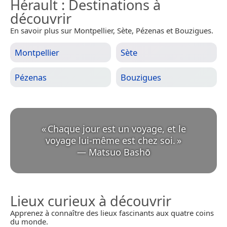
Hérault
: Destinations à
découvrir
En savoir plus sur Montpellier, Sète, Pézenas et Bouzigues.
Montpellier
Sète
Pézenas
Bouzigues
«
Chaque jour est un voyage, et le
voyage lui-même est chez soi.
»
—
Matsuo Bashō
Lieux curieux à découvrir
Apprenez à connaître des lieux fascinants aux quatre coins
du monde.