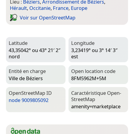
Lieu :
Béziers
,
Arrondissement de Béziers
,
Hérault
,
Occitanie
,
France
,
Europe
Voir sur Open­Street­Map
Latitude
Longitude
43,35042° ou 43° 21′ 2″
3,23419° ou 3° 14′ 3″
nord
est
Entité en charge
Open location code
Ville de Béziers
8FM5962M+5M
Open­Street­Map ID
Caractéristique Open­
Street­Map
node 9009805092
amenity=­marketplace