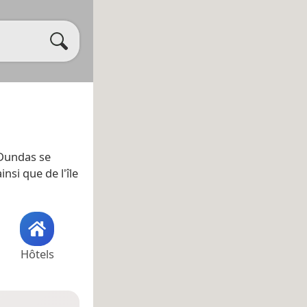
y Dundas se
ainsi que de l'île
Hôtels