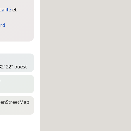
calité
et
ord
32′ 22″ ouest
D
en­Street­Map