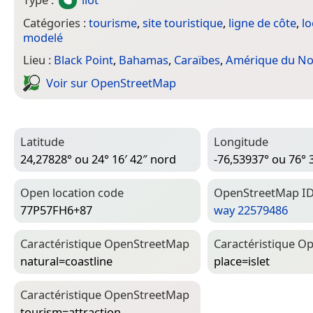
Catégories :
tourisme
,
site touristique
,
ligne de côte
,
lo
modelé
Lieu :
Black Point
,
Bahamas
,
Caraïbes
,
Amérique du N
Voir sur Open­Street­Map
Latitude
Longitude
24,27828° ou 24° 16′ 42″ nord
-76,53937° ou 76° 
Open location code
Open­Street­Map I
77P57FH6+87
way 22579486
Caractéristique Open­Street­Map
Caractéristique Op
natural=­coastline
place=­islet
Caractéristique Open­Street­Map
tourism=­attraction