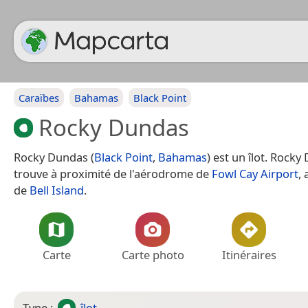
Caraïbes
Bahamas
Black Point
Rocky Dundas
Rocky Dundas (
Black Point
,
Bahamas
) est un îlot. Rock
trouve à proximité de l'aérodrome de
Fowl Cay Airport
, 
de
Bell Island
.
Carte
Carte photo
Itinéraires
Type :
îlot