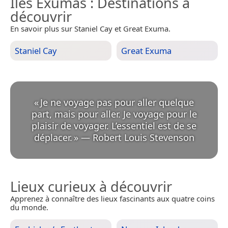
Îles Exumas
: Destinations à
découvrir
En savoir plus sur Staniel Cay et Great Exuma.
Staniel Cay
Great Exuma
«
Je ne voyage pas pour aller quelque
part, mais pour aller. Je voyage pour le
plaisir de voyager. L’essentiel est de se
déplacer.
»
—
Robert Louis Stevenson
Lieux curieux à découvrir
Apprenez à connaître des lieux fascinants aux quatre coins
du monde.