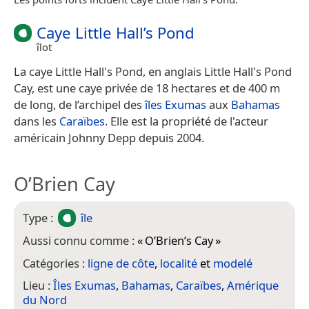
Caye Little Hall’s Pond
îlot
La caye Little Hall's Pond, en anglais Little Hall's Pond
Cay, est une caye privée de 18 hectares et de 400 m
de long, de l’archipel des
îles Exumas
aux
Bahamas
dans les
Caraïbes
. Elle est la propriété de l'acteur
américain Johnny Depp depuis 2004.
O’Brien Cay
Type :
île
Aussi connu comme :
«
O’Brien’s Cay
»
Catégories :
ligne de côte
,
localité
et
modelé
Lieu :
Îles Exumas
,
Bahamas
,
Caraïbes
,
Amérique
du Nord