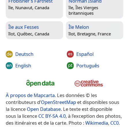
Frobisher’s Farthest
Norman Island
île,
Nunavut, Canada
île,
Îles Vierges
britanniques
Île aux Fesses
Île Melon
îlot,
Québec, Canada
îlot,
Bretagne, France
Deutsch
Español
English
Português
À propos de Mapcarta
. Les données © les
contributeurs d’
OpenStreetMap
et disponibles sous
la licence
Open Database
. Le texte est disponible
sous la licence
CC BY-SA 4.0
, à l’exception des photos,
des itinéraires et de la carte. Photo :
Wikimedia
,
CC0
.