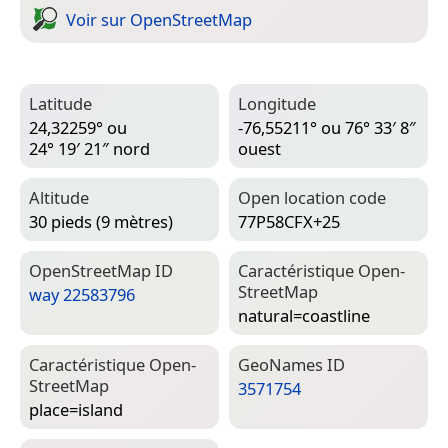
Voir sur Open­Street­Map
Latitude
Longitude
24,32259° ou
-76,55211° ou 76° 33′ 8″
24° 19′ 21″ nord
ouest
Altitude
Open location code
30 pieds (9 mètres)
77P58CFX+25
Open­Street­Map ID
Caractéristique Open­
Street­Map
way 22583796
natural=­coastline
Caractéristique Open­
Geo­Names ID
Street­Map
3571754
place=­island