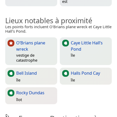
est
Lieux notables à proximité
Les points forts incluent O’Brians plane wreck et Caye Little
Hall’s Pond.
O’Brians plane
Caye Little Hall’s
wreck
Pond
vestige de
île
catastrophe
Bell Island
Halls Pond Cay
île
île
Rocky Dundas
îlot