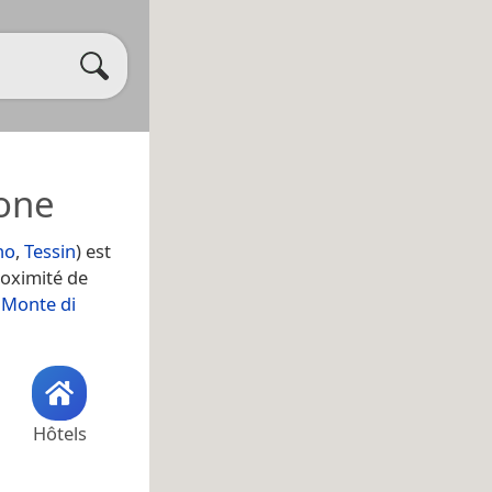
ione
no
,
Tessin
) est
roximité de
 Monte di
Hôtels