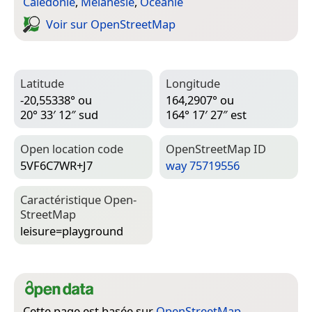
Calédonie
,
Mélanésie
,
Océanie
Voir sur Open­Street­Map
Latitude
Longitude
-20,55338° ou
164,2907° ou
20° 33′ 12″ sud
164° 17′ 27″ est
Open location code
Open­Street­Map ID
5VF6C7WR+J7
way 75719556
Caractéristique Open­
Street­Map
leisure=­playground
Cette page est basée sur
OpenStreetMap
,