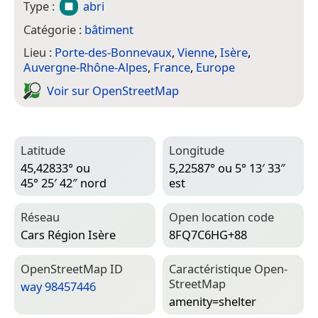
Type :
abri
Catégorie :
bâtiment
Lieu :
Porte-des-Bonnevaux
,
Vienne
,
Isère
,
Auvergne-Rhône-Alpes
,
France
,
Europe
Voir sur Open­Street­Map
Latitude
Longitude
45,42833° ou
5,22587° ou 5° 13′ 33″
45° 25′ 42″ nord
est
Réseau
Open location code
Cars Région Isère
8FQ7C6HG+88
Open­Street­Map ID
Caractéristique Open­
Street­Map
way 98457446
amenity=­shelter