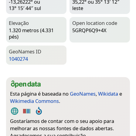
-13,26222° ou
35,22° ou 35° 13′ 12″
13° 15′ 44″ sul
leste
Elevação
Open location code
1.320 metros (4.331
5GRQP6Q9+4X
pés)
Geo­Names ID
1040274
Esta página é baseada no
GeoNames
,
Wikidata
e
Wikimedia Commons
.
Gostaríamos de contar com o seu apoio para
melhorar as nossas fontes de dados abertas.
Agradecemos a sua contribuição.