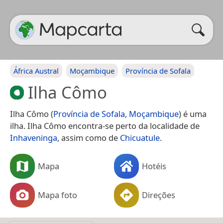
África Austral
Moçambique
Província de Sofala
Ilha Cômo
Ilha Cômo (
Província de Sofala
,
Moçambique
) é uma
ilha. Ilha Cômo encontra-se perto da localidade de
Inhaveninga
, assim como de
Chicuatule
.
Mapa
Hotéis
Mapa foto
Direções