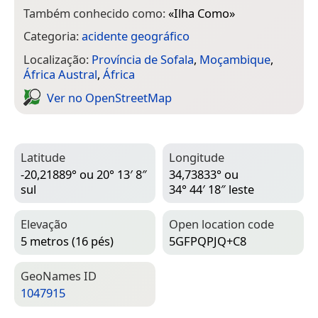
Também conhecido como:
«
Ilha Como
»
Categoria:
acidente geográfico
Localização:
Província de Sofala
,
Moçambique
,
África Austral
,
África
Ver no Open­Street­Map
Latitude
Longitude
-20,21889° ou 20° 13′ 8″
34,73833° ou
sul
34° 44′ 18″ leste
Elevação
Open location code
5 metros (16 pés)
5GFPQPJQ+C8
Geo­Names ID
1047915