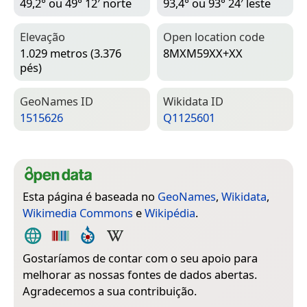
49,2° ou 49° 12′ norte
93,4° ou 93° 24′ leste
Elevação
Open location code
1.029 metros (3.376
8MXM59XX+XX
pés)
Geo­Names ID
Wiki­data ID
1515626
Q1125601
Esta página é baseada no
GeoNames
,
Wikidata
,
Wikimedia Commons
e
Wikipédia
.
Gostaríamos de contar com o seu apoio para
melhorar as nossas fontes de dados abertas.
Agradecemos a sua contribuição.