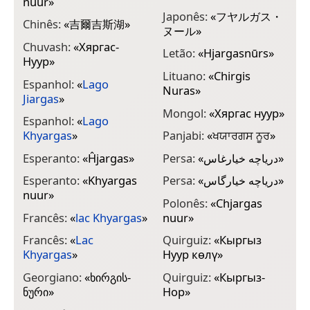
nuur
»
Japonês:
«
フヤルガス・
Chinês:
«
吉爾吉斯湖
»
ヌール
»
Chuvash:
«
Хяргас-
Letão:
«
Hjargasnūrs
»
Нуур
»
Lituano:
«
Chirgis
Espanhol:
«
Lago
Nuras
»
Jiargas
»
Mongol:
«
Хяргас нуур
»
Espanhol:
«
Lago
Khyargas
»
Panjabi:
«
ਖਯਾਰਗਸ ਨੂਰ
»
Esperanto:
«
Ĥjargas
»
Persa:
«
دریاچه خیارغاس
»
Esperanto:
«
Khyargas
Persa:
«
دریاچه خیارگاس
»
nuur
»
Polonês:
«
Chjargas
Francês:
«
lac Khyargas
»
nuur
»
Francês:
«
Lac
Quirguiz:
«
Кыргыз
Khyargas
»
Нуур көлү
»
Georgiano:
«
ხირგის-
Quirguiz:
«
Кыргыз-
ნური
»
Нор
»