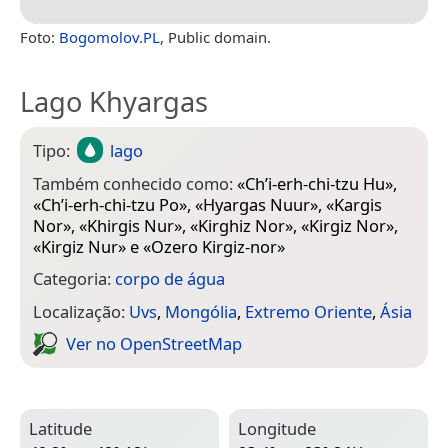
Foto:
Bogomolov.PL
, Public domain.
Lago Khyargas
Tipo:
lago
Também conhecido como:
«
Ch’i-erh-chi-tzu Hu
»,
«
Ch’i-erh-chi-tzu Po
», «
Hyargas Nuur
», «
Kargis
Nor
», «
Khirgis Nur
», «
Kirghiz Nor
», «
Kirgiz Nor
»,
«
Kirgiz Nur
» e «
Ozero Kirgiz-nor
»
Categoria:
corpo de água
Localização:
Uvs
,
Mongólia
,
Extremo Oriente
,
Ásia
Ver no Open­Street­Map
Latitude
Longitude