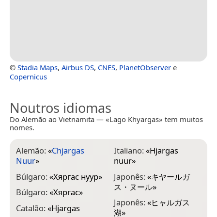
©
Stadia Maps
,
Airbus DS
,
CNES
,
PlanetObserver
e
Copernicus
Noutros idiomas
Do Alemão ao Vietnamita — «Lago Khyargas» tem muitos
nomes.
Alemão:
«
Chjargas
Italiano:
«
Hjargas
Nuur
»
nuur
»
Búlgaro:
«
Хяргас нуур
»
Japonês:
«
キヤールガ
ス・ヌール
»
Búlgaro:
«
Хяргас
»
Japonês:
«
ヒャルガス
Catalão:
«
Hjargas
湖
»