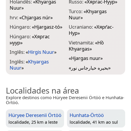
Holandês:
«
Khyargas
Russo:
«
Хяргас-Нуур
»
Nuur
»
Turco:
«
Khyargas
hrv:
«
Chjargas núr
»
Nuur
»
Húngaro:
«
Hjargasz-tó
»
Ucraniano:
«
Хярґас-
Нур
»
Húngaro:
«
Хяргас
нуур
»
Vietnamita:
«
Hồ
Khyargas
»
Inglês:
«
Hirgis Nuur
»
«
Hjargas nuur
»
Inglês:
«
Khyargas
Nuur
»
«
بحيره خيارجاس نور
»
Localidades na área
Explore destinos como Hüryee Deresenii Örtöö e Hunhata-
Örtöö.
Hüryee Deresenii Örtöö
Hunhata-Örtöö
localidade, 25 km a leste
localidade, 41 km ao sul