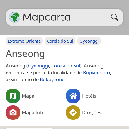
Extremo Oriente
Coreia do Sul
Gyeonggi
Anseong
Anseong (
Gyeonggi
,
Coreia do Sul
). Anseong
encontra-se perto da localidade de
Bopyeong-ri
,
assim como de
Bokpyeong
.
Mapa
Hotéis
Mapa foto
Direções