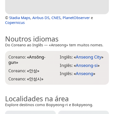
©
Stadia Maps
,
Airbus DS
,
CNES
,
PlanetObserver
e
Copernicus
Noutros idiomas
Do Coreano ao Inglês — «Anseong» tem muitos nomes.
Coreano:
«
Ansŏng-
Inglês:
«
Anseong City
»
gun
»
Inglês:
«
Anseong-si
»
Coreano:
«
안성
»
Inglês:
«
Anseong
»
Coreano:
«
안성시
»
Localidades na área
Explore destinos como Bopyeong-ri e Bokpyeong.