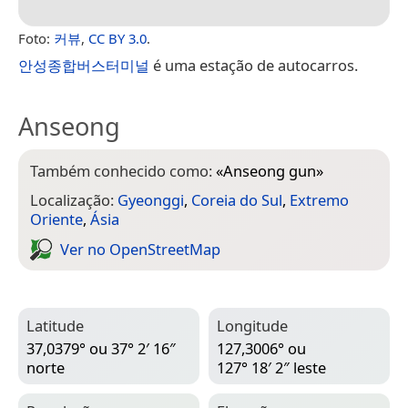
Foto:
커뷰
,
CC BY 3.0
.
안성종합버스터미널
é uma estação de autocarros.
Anseong
Também conhecido como:
«
Anseong gun
»
Localização:
Gyeonggi
,
Coreia do Sul
,
Extremo
Oriente
,
Ásia
Ver no Open­Street­Map
Latitude
Longitude
37,0379° ou 37° 2′ 16″
127,3006° ou
norte
127° 18′ 2″ leste