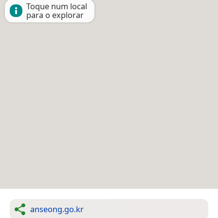
Toque num local
para o explorar
anseong.go.kr