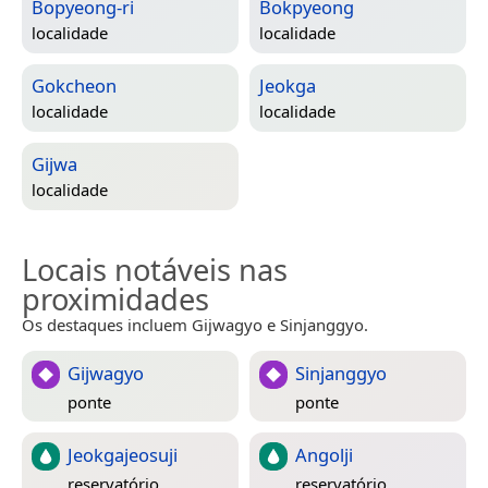
Bopyeong-ri
Bokpyeong
localidade
localidade
Gokcheon
Jeokga
localidade
localidade
Gijwa
localidade
Locais notáveis nas
proximidades
Os destaques incluem Gijwagyo e Sinjanggyo.
Gijwagyo
Sinjanggyo
ponte
ponte
Jeokgajeosuji
Angolji
reservatório
reservatório