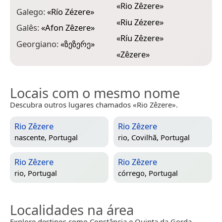
«
Rio Zêzere
»
Galego:
«
Río Zézere
»
«
Riu Zézere
»
Galês:
«
Afon Zêzere
»
«
Ríu Zêzere
»
Georgiano:
«
ზეზერე
»
«
Zêzere
»
Locais com o mesmo nome
Descubra outros lugares chamados «Rio Zêzere».
Rio Zêzere
Rio Zêzere
nascente,
Portugal
rio,
Covilhã, Portugal
Rio Zêzere
Rio Zêzere
rio,
Portugal
córrego,
Portugal
Localidades na área
Explore destinos como Constância e Quinta da Gorda.