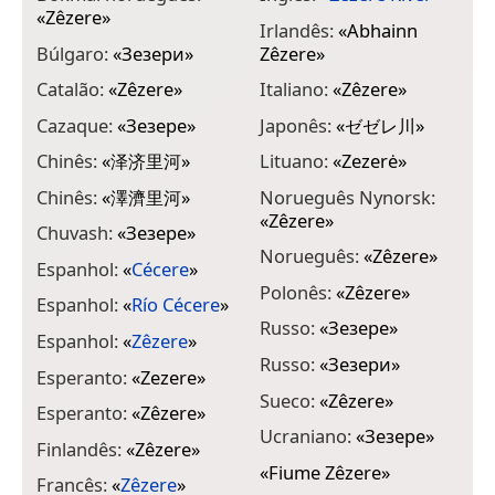
«
Zêzere
»
Irlandês:
«
Abhainn
Búlgaro:
«
Зезери
»
Zêzere
»
Catalão:
«
Zêzere
»
Italiano:
«
Zêzere
»
Cazaque:
«
Зезере
»
Japonês:
«
ゼゼレ川
»
Chinês:
«
泽济里河
»
Lituano:
«
Zezerė
»
Chinês:
«
澤濟里河
»
Norueguês Nynorsk:
«
Zêzere
»
Chuvash:
«
Зезере
»
Norueguês:
«
Zêzere
»
Espanhol:
«
Cécere
»
Polonês:
«
Zêzere
»
Espanhol:
«
Río Cécere
»
Russo:
«
Зезере
»
Espanhol:
«
Zêzere
»
Russo:
«
Зезери
»
Esperanto:
«
Zezere
»
Sueco:
«
Zêzere
»
Esperanto:
«
Zêzere
»
Ucraniano:
«
Зезере
»
Finlandês:
«
Zêzere
»
«
Fiume Zêzere
»
Francês:
«
Zêzere
»