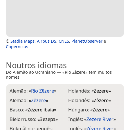
©
Stadia Maps
,
Airbus DS
,
CNES
,
PlanetObserver
e
Copernicus
Noutros idiomas
Do Alemão ao Ucraniano — «Rio Zêzere» tem muitos
nomes.
Alemão:
«
Rio Zêzere
»
Holandês:
«
Zezere
»
Alemão:
«
Zêzere
»
Holandês:
«
Zêzere
»
Basco:
«
Zêzere ibaia
»
Húngaro:
«
Zêzere
»
Bielorrusso:
«
Зезерэ
»
Inglês:
«
Zezere River
»
Bokmål norueguês:
Inglês:
«
Zêzere River
»