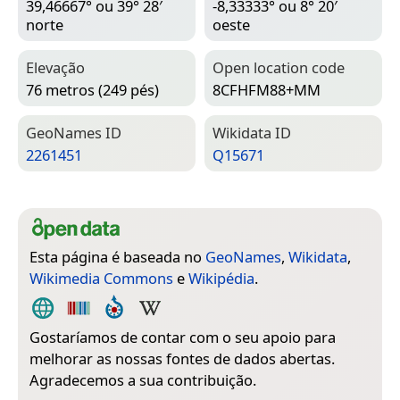
39,46667° ou 39° 28′
-8,33333° ou 8° 20′
norte
oeste
Elevação
Open location code
76 metros (249 pés)
8CFHFM88+MM
Geo­Names ID
Wiki­data ID
2261451
Q15671
Esta página é baseada no
GeoNames
,
Wikidata
,
Wikimedia Commons
e
Wikipédia
.
Gostaríamos de contar com o seu apoio para
melhorar as nossas fontes de dados abertas.
Agradecemos a sua contribuição.