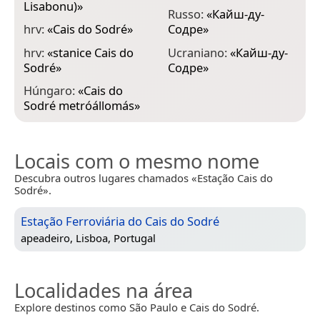
Lisabonu)
»
Russo:
«
Кайш-ду-
hrv:
«
Cais do Sodré
»
Содре
»
hrv:
«
stanice Cais do
Ucraniano:
«
Кайш-ду-
Sodré
»
Содре
»
Húngaro:
«
Cais do
Sodré metróállomás
»
Locais com o mesmo nome
Descubra outros lugares chamados «Estação Cais do
Sodré».
Estação Ferroviária do Cais do Sodré
apeadeiro,
Lisboa, Portugal
Localidades na área
Explore destinos como São Paulo e Cais do Sodré.