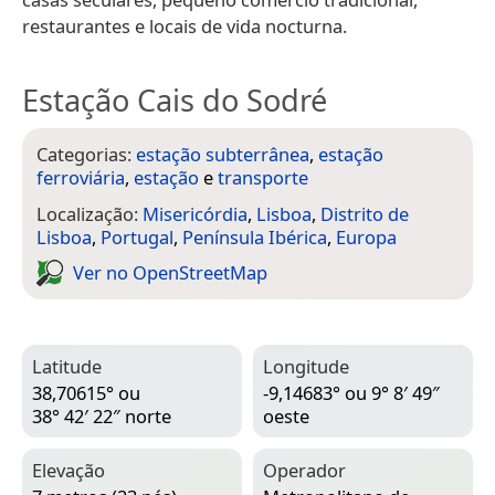
restaurantes e locais de vida nocturna.
Estação Cais do Sodré
Categorias:
estação subterrânea
,
estação
ferroviária
,
estação
e
transporte
Localização:
Misericórdia
,
Lisboa
,
Distrito de
Lisboa
,
Portugal
,
Península Ibérica
,
Europa
Ver no Open­Street­Map
Latitude
Longitude
38,70615° ou
-9,14683° ou 9° 8′ 49″
38° 42′ 22″ norte
oeste
Elevação
Operador