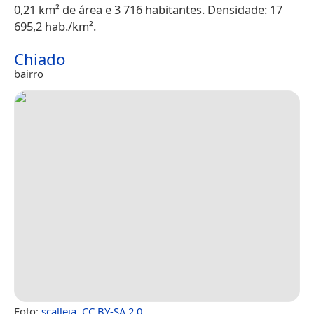
0,21 km² de área e 3 716 habitantes. Densidade: 17
695,2 hab./km².
Chiado
bairro
Foto:
scalleja
,
CC BY-SA 2.0
.