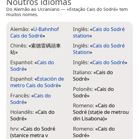
Noutros idiomas
Do Alemão ao Ucraniano — «Estação Cais do Sodré» tem
muitos nomes.
Alemão:
«
U-Bahnhof
Inglês:
«
Cais do Sodré
Cais do Sodré
»
station
»
Chinês:
«
索德雷碼頭車
Inglês:
«
Cais do Sodré
站
»
Station
»
Espanhol:
«
Cais do
Inglês:
«
Cais do Sodré
»
Sodré
»
Italiano:
«
Cais do
Espanhol:
«
Estación de
Sodré
»
metro Cais do Sodré
»
Polonês:
«
Cais do
Francês:
«
Cais do
Sodré
»
Sodré
»
Romeno:
«
Cais do
Holandês:
«
Cais do
Sodré (stație de metrou
Sodré
»
din Lisabona)
»
hrv:
«
Cais do Sodré
Romeno:
«
Cais do
(stanice metra v
Sodré
»