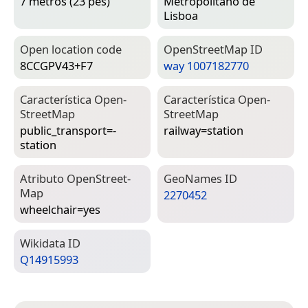
7 metros (23 pés)
Metropolitano de
Lisboa
Open location code
Open­Street­Map ID
8CCGPV43+F7
way 1007182770
Característica Open­
Característica Open­
Street­Map
Street­Map
public_transport=­
railway=­station
station
Atributo Open­Street­
Geo­Names ID
Map
2270452
wheelchair=­yes
Wiki­data ID
Q14915993