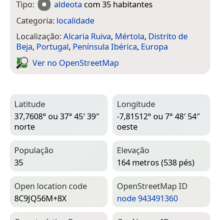
Tipo:
aldeota
com 35 habitantes
Categoria:
localidade
Localização:
Alcaria Ruiva
,
Mértola
,
Distrito de
Beja
,
Portugal
,
Península Ibérica
,
Europa
Ver no Open­Street­Map
Latitude
Longitude
37,7608° ou 37° 45′ 39″
-7,81512° ou 7° 48′ 54″
norte
oeste
População
Elevação
35
164 metros (538 pés)
Open location code
Open­Street­Map ID
8C9JQ56M+8X
node 943491360