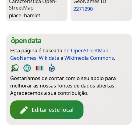
Característica Open­
Geo­Names ID
Street­Map
2271290
place=­hamlet
Esta página é baseada no
OpenStreetMap
,
GeoNames
,
Wikidata
e
Wikimedia Commons
.
Gostaríamos de contar com o seu apoio para
melhorar as nossas fontes de dados abertas.
Agradecemos a sua contribuição.
Editar este local