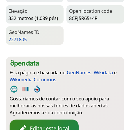
Elevação
Open location code
332 metros (1.089 pés)
8CFJ5R65+4R
Geo­Names ID
2271805
Esta página é baseada no
GeoNames
,
Wikidata
e
Wikimedia Commons
.
Gostaríamos de contar com o seu apoio para
melhorar as nossas fontes de dados abertas.
Agradecemos a sua contribuição.
Editar este local