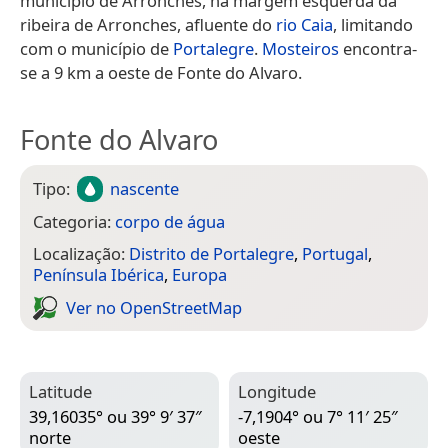
município de Arronches, na margem esquerda da
ribeira de Arronches, afluente do
rio Caia
, limitando
com o município de
Portalegre
.
Mosteiros
encontra-
se a 9 km a oeste de Fonte do Alvaro.
Fonte do Alvaro
Tipo:
nascente
Categoria:
corpo de água
Localização:
Distrito de Portalegre
,
Portugal
,
Península Ibérica
,
Europa
Ver no Open­Street­Map
Latitude
Longitude
39,16035° ou 39° 9′ 37″
-7,1904° ou 7° 11′ 25″
norte
oeste