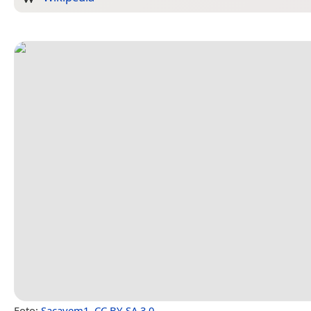
Foto:
Sacavem1
,
CC BY-SA 3.0
.