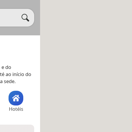
 e do
té ao início do
da sede.
Hotéis