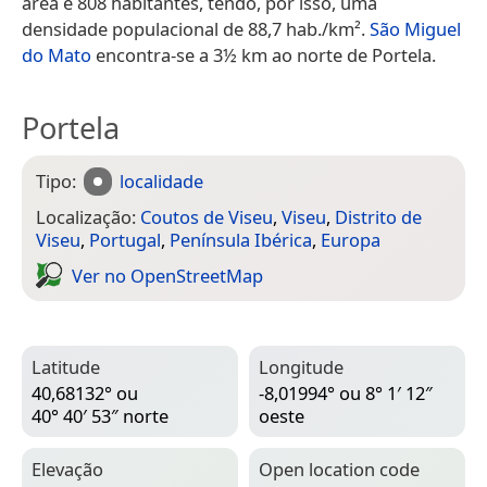
área e 808 habitantes, tendo, por isso, uma
densidade populacional de 88,7 hab./km².
São Miguel
do Mato
encontra-se a 3½ km ao norte de Portela.
Portela
Tipo:
localidade
Localização:
Coutos de Viseu
,
Viseu
,
Distrito de
Viseu
,
Portugal
,
Península Ibérica
,
Europa
Ver no Open­Street­Map
Latitude
Longitude
40,68132° ou
-8,01994° ou 8° 1′ 12″
40° 40′ 53″ norte
oeste
Elevação
Open location code