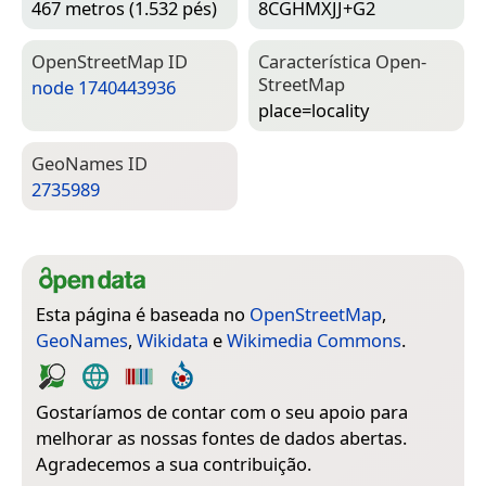
467 metros (1.532 pés)
8CGHMXJJ+G2
Open­Street­Map ID
Característica Open­
Street­Map
node 1740443936
place=­locality
Geo­Names ID
2735989
Esta página é baseada no
OpenStreetMap
,
GeoNames
,
Wikidata
e
Wikimedia Commons
.
Gostaríamos de contar com o seu apoio para
melhorar as nossas fontes de dados abertas.
Agradecemos a sua contribuição.