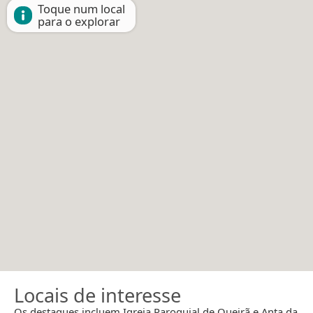
Toque num local
para o explorar
Locais de interesse
Os destaques incluem Igreja Paroquial de Queirã e Anta da