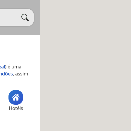
eal
) é uma
ndões
, assim
Hotéis