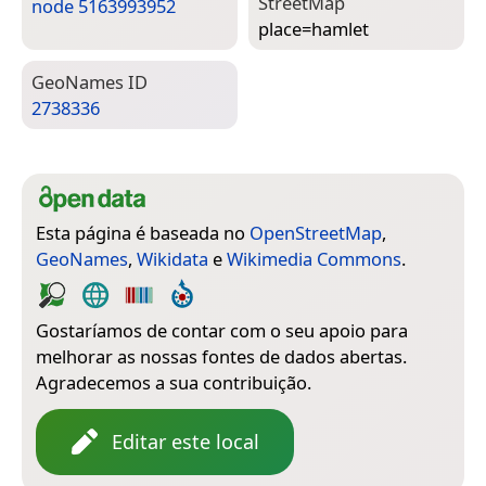
Street­Map
node 5163993952
place=­hamlet
Geo­Names ID
2738336
Esta página é baseada no
OpenStreetMap
,
GeoNames
,
Wikidata
e
Wikimedia Commons
.
Gostaríamos de contar com o seu apoio para
melhorar as nossas fontes de dados abertas.
Agradecemos a sua contribuição.
Editar este local