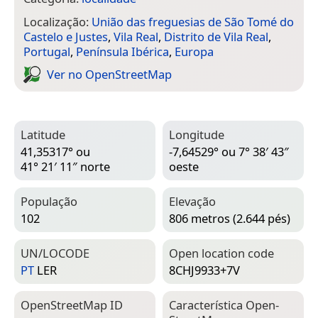
Localização:
União das freguesias de São Tomé do
Castelo e Justes
,
Vila Real
,
Distrito de Vila Real
,
Portugal
,
Península Ibérica
,
Europa
Ver no Open­Street­Map
Latitude
Longitude
41,35317° ou
-7,64529° ou 7° 38′ 43″
41° 21′ 11″ norte
oeste
População
Elevação
102
806 metros (2.644 pés)
UN/LOCODE
Open location code
PT
LER
8CHJ9933+7V
Open­Street­Map ID
Característica Open­