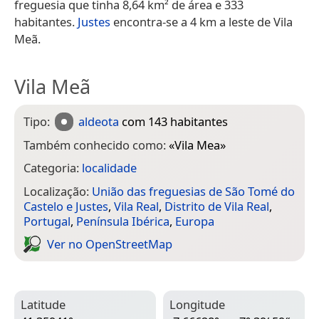
freguesia que tinha 8,64 km² de área e 333
habitantes.
Justes
encontra-se a 4 km a leste de Vila
Meã.
Vila Meã
Tipo:
aldeota
com 143 habitantes
Também conhecido como:
«
Vila Mea
»
Categoria:
localidade
Localização:
União das freguesias de São Tomé do
Castelo e Justes
,
Vila Real
,
Distrito de Vila Real
,
Portugal
,
Península Ibérica
,
Europa
Ver no Open­Street­Map
Latitude
Longitude