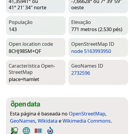
41,35941° ou
-7,66628° ou 7° 39′ 59″
41° 21′ 34″ norte
oeste
População
Elevação
143
771 metros (2.530 pés)
Open location code
Open­Street­Map ID
8CHJ985M+QF
node 5163993950
Característica Open­
Geo­Names ID
Street­Map
2732596
place=­hamlet
Esta página é baseada no
OpenStreetMap
,
GeoNames
,
Wikidata
e
Wikimedia Commons
.