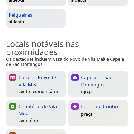
aldeota
aldeota
Felgueiras
aldeota
Locais notáveis nas
proximidades
Os destaques incluem Casa do Povo de Vila Meã e Capela
de São Domingos.
Casa do Povo de
Capela de São
Vila Meã
Domingos
centro comunitário
igreja
Cemitério de Vila
Largo do Cunho
Meã
praça
cemitério