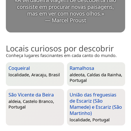
consiste em procurar novas paisagens,
mas em ver com novos olhos.
»
—
Marcel Proust
Locais curiosos por descobrir
Conheça lugares fascinantes em cada canto do mundo.
Coqueiral
Ramalhosa
localidade,
Aracaju, Brasil
aldeota,
Caldas da Rainha,
Portugal
São Vicente da Beira
União das freguesias
de Escariz (São
aldeia,
Castelo Branco,
Mamede) e Escariz (São
Portugal
Martinho)
localidade,
Portugal