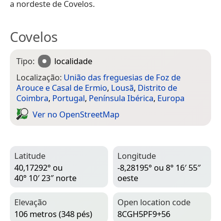
a nordeste de Covelos.
Covelos
Tipo:
localidade
Localização:
União das freguesias de Foz de
Arouce e Casal de Ermio
,
Lousã
,
Distrito de
Coimbra
,
Portugal
,
Península Ibérica
,
Europa
Ver no Open­Street­Map
Latitude
Longitude
40,17292° ou
-8,28195° ou 8° 16′ 55″
40° 10′ 23″ norte
oeste
Elevação
Open location code
106 metros (348 pés)
8CGH5PF9+56