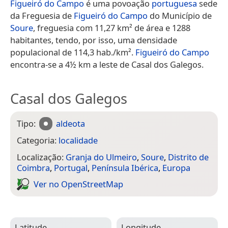
Figueiró do Campo
é uma povoação
portuguesa
sede
da Freguesia de
Figueiró do Campo
do Município de
Soure
, freguesia com 11,27 km² de área e 1288
habitantes, tendo, por isso, uma densidade
populacional de 114,3 hab./km².
Figueiró do Campo
encontra-se a 4½ km a leste de Casal dos Galegos.
Casal dos Galegos
Tipo:
aldeota
Categoria:
localidade
Localização:
Granja do Ulmeiro
,
Soure
,
Distrito de
Coimbra
,
Portugal
,
Península Ibérica
,
Europa
Ver no Open­Street­Map
Latitude
Longitude