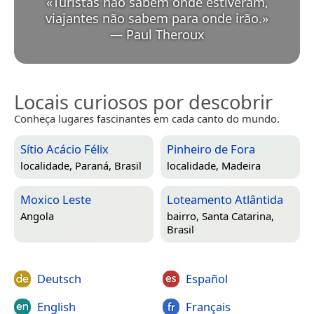
«
Turistas não sabem onde estiveram,
viajantes não sabem para onde irão.
»
—
Paul Theroux
Locais curiosos por descobrir
Conheça lugares fascinantes em cada canto do mundo.
Sítio Acácio Félix
Pinheiro de Fora
localidade,
Paraná, Brasil
localidade,
Madeira
Moxico Leste
Loteamento Atlântida
Angola
bairro,
Santa Catarina,
Brasil
Deutsch
Español
English
Français