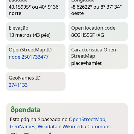
40,15995° ou 40° 9′ 36″
-8,62622° ou 8° 37′ 34″
norte
oeste
Elevação
Open location code
13 metros (43 pés)
8CGH595F+XG
Open­Street­Map ID
Característica Open­
Street­Map
node 2501733477
place=­hamlet
Geo­Names ID
2741133
Esta página é baseada no
OpenStreetMap
,
GeoNames
,
Wikidata
e
Wikimedia Commons
.