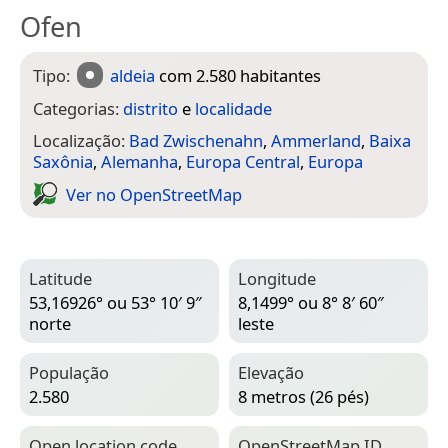
Ofen
Tipo:
aldeia
com 2.580 habitantes
Categorias:
distrito
e
localidade
Localização:
Bad Zwischenahn
,
Ammerland
,
Baixa
Saxônia
,
Alemanha
,
Europa Central
,
Europa
Ver no Open­Street­Map
Latitude
Longitude
53,16926° ou 53° 10′ 9″
8,1499° ou 8° 8′ 60″
norte
leste
População
Elevação
2.580
8 metros (26 pés)
Open location code
Open­Street­Map ID