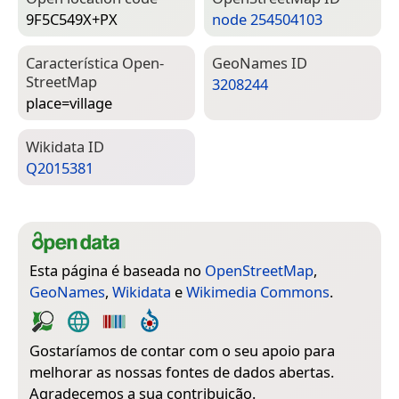
9F5C549X+PX
node 254504103
Característica Open­
Geo­Names ID
Street­Map
3208244
place=­village
Wiki­data ID
Q2015381
Esta página é baseada no
OpenStreetMap
,
GeoNames
,
Wikidata
e
Wikimedia Commons
.
Gostaríamos de contar com o seu apoio para
melhorar as nossas fontes de dados abertas.
Agradecemos a sua contribuição.