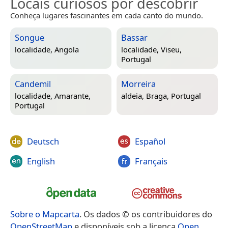
Locais curiosos por descobrir
Conheça lugares fascinantes em cada canto do mundo.
Songue
Bassar
localidade,
Angola
localidade,
Viseu,
Portugal
Candemil
Morreira
localidade,
Amarante,
aldeia,
Braga, Portugal
Portugal
Deutsch
Español
English
Français
Sobre o Mapcarta
. Os dados © os contribuidores do
OpenStreetMap
e disponíveis sob a licença
Open