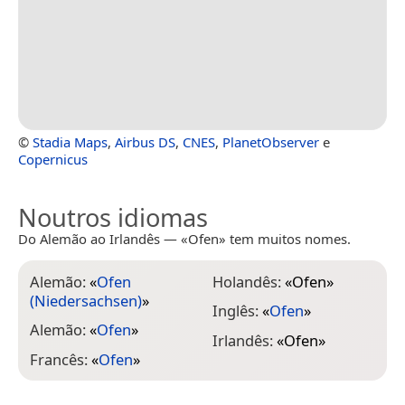
©
Stadia Maps
,
Airbus DS
,
CNES
,
PlanetObserver
e
Copernicus
Noutros idiomas
Do Alemão ao Irlandês — «Ofen» tem muitos nomes.
Alemão:
«
Ofen
Holandês:
«
Ofen
»
(Niedersachsen)
»
Inglês:
«
Ofen
»
Alemão:
«
Ofen
»
Irlandês:
«
Ofen
»
Francês:
«
Ofen
»