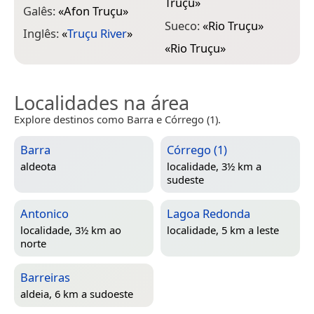
Truçu
»
Galês:
«
Afon Truçu
»
Sueco:
«
Rio Truçu
»
Inglês:
«
Truçu River
»
«
Rio Truçu
»
Localidades na área
Explore destinos como Barra e Córrego (1).
Barra
Córrego (1)
aldeota
localidade, 3½ km a
sudeste
Antonico
Lagoa Redonda
localidade, 3½ km ao
localidade, 5 km a leste
norte
Barreiras
aldeia, 6 km a sudoeste