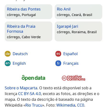
Ribeira das Pontes
Rio Anil
córrego,
Portugal
córrego,
Ceará, Brasil
Ribeira da Praia
Igarapé Jari
Formosa
córrego,
Roraima, Brasil
córrego,
Cabo Verde
Deutsch
Español
English
Français
Sobre o Mapcarta
. O texto está disponível sob a
licença
CC BY-SA 4.0
, exceto as fotos, as direções e o
mapa. O texto da descrição é baseado na página
Wikipédia «
Rio Truçu
». Foto:
Wikimedia
,
CC0
.