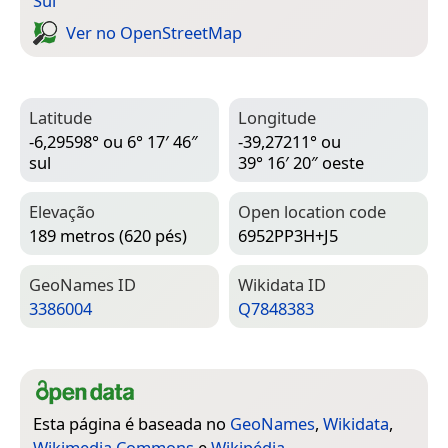
Sul
Ver no Open­Street­Map
Latitude
Longitude
-6,29598° ou 6° 17′ 46″
-39,27211° ou
sul
39° 16′ 20″ oeste
Elevação
Open location code
189 metros (620 pés)
6952PP3H+J5
Geo­Names ID
Wiki­data ID
3386004
Q7848383
Esta página é baseada no
GeoNames
,
Wikidata
,
Wikimedia Commons
e
Wikipédia
.