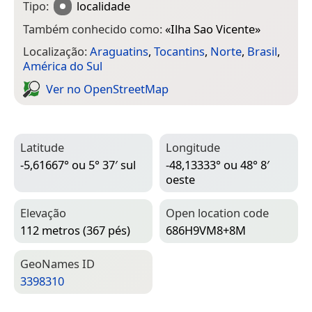
Tipo:
localidade
Também conhecido como:
«
Ilha Sao Vicente
»
Localização:
Araguatins
,
Tocantins
,
Norte
,
Brasil
,
América do Sul
Ver no Open­Street­Map
Latitude
Longitude
-5,61667° ou 5° 37′ sul
-48,13333° ou 48° 8′
oeste
Elevação
Open location code
112 metros (367 pés)
686H9VM8+8M
Geo­Names ID
3398310