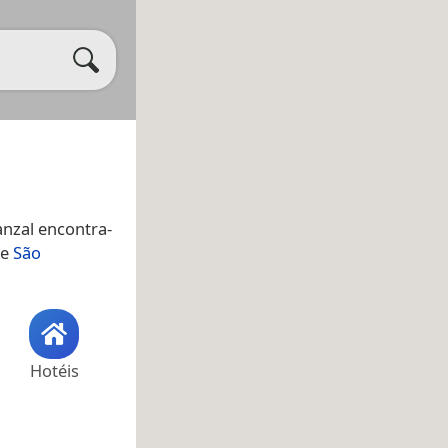
anzal encontra-
de
São
Hotéis