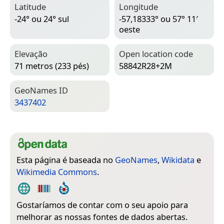
Latitude
Longitude
-24° ou 24° sul
-57,18333° ou 57° 11′
oeste
Elevação
Open location code
71 metros (233 pés)
58842R28+2M
Geo­Names ID
3437402
Esta página é baseada no
GeoNames
,
Wikidata
e
Wikimedia Commons
.
Gostaríamos de contar com o seu apoio para
melhorar as nossas fontes de dados abertas.