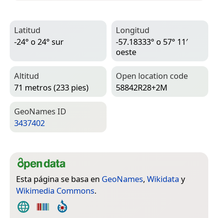
Latitud
Longitud
-24° o 24° sur
-57.18333° o 57° 11′
oeste
Altitud
Open location code
71 metros (233 pies)
58842R28+2M
Geo­Names ID
3437402
Esta página se basa en
GeoNames
,
Wikidata
y
Wikimedia Commons
.