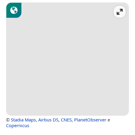
©
Stadia Maps
,
Airbus DS
,
CNES
,
PlanetObserver
e
Copernicus