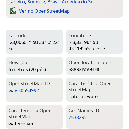
Janeiro
,
Sudeste
,
Brasil
,
América do Sul
Ver no Open­Street­Map
Latitude
Longitude
-23,00601° ou 23° 0′ 22″
-43,33196° ou
sul
43° 19′ 55″ oeste
Elevação
Open location code
6 metros (20 pés)
588RXMV9+H6
Open­Street­Map ID
Característica Open­
Street­Map
way 30654992
natural=­water
Característica Open­
Geo­Names ID
Street­Map
7538292
water=­river