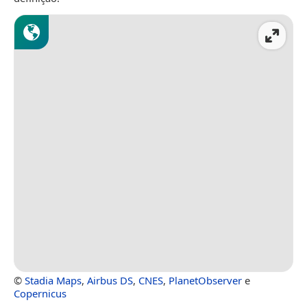
©
Stadia Maps
,
Airbus DS
,
CNES
,
PlanetObserver
e
Copernicus