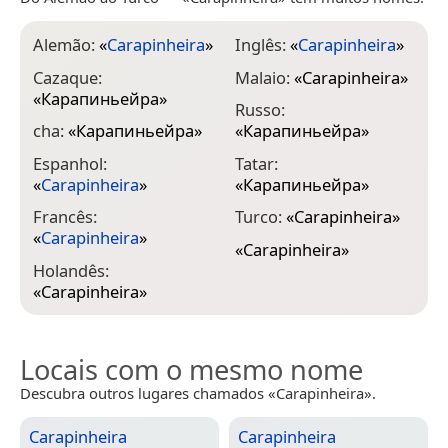
Alemão:
«
Carapinheira
»
Inglês:
«
Carapinheira
»
Cazaque:
Malaio:
«
Carapinheira
»
«
Карапиньейра
»
Russo:
cha:
«
Карапиньейра
»
«
Карапиньейра
»
Espanhol:
Tatar:
«
Carapinheira
»
«
Карапиньейра
»
Francês:
Turco:
«
Carapinheira
»
«
Carapinheira
»
«
Carapinheira
»
Holandês:
«
Carapinheira
»
Locais com o mesmo nome
Descubra outros lugares chamados «Carapinheira».
Carapinheira
Carapinheira