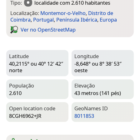
Tipo:
localidade
com 2.610 habitantes
Localização:
Montemor-o-Velho
,
Distrito de
Coimbra
,
Portugal
,
Península Ibérica
,
Europa
Ver no Open­Street­Map
Latitude
Longitude
40,2115° ou 40° 12′ 42″
-8,648° ou 8° 38′ 53″
norte
oeste
População
Elevação
2.610
43 metros (141 pés)
Open location code
Geo­Names ID
8CGH6962+JR
8011853