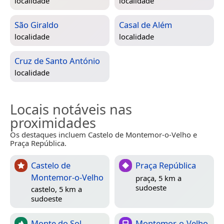
localidade
localidade
São Giraldo
Casal de Além
localidade
localidade
Cruz de Santo António
localidade
Locais notáveis nas
proximidades
Os destaques incluem Castelo de Montemor-o-Velho e
Praça República.
Castelo de
Praça República
Montemor-o-Velho
praça, 5 km a
sudoeste
castelo, 5 km a
sudoeste
Monte do Sol
Montemor-o-Velho