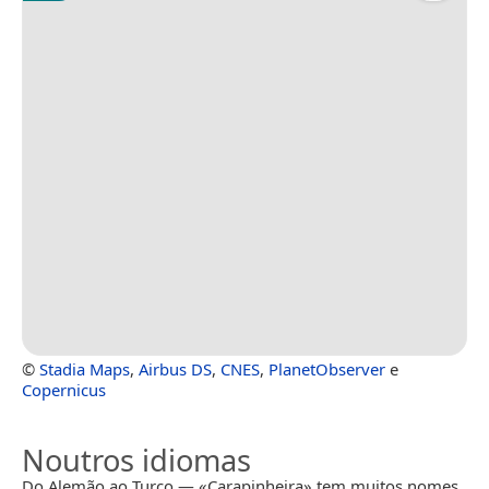
©
Stadia Maps
,
Airbus DS
,
CNES
,
PlanetObserver
e
Copernicus
Noutros idiomas
Do Alemão ao Turco — «Carapinheira» tem muitos nomes.