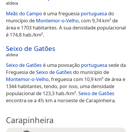
aldeia
Meãs do Campo
é uma freguesia
portuguesa
do
município de
Montemor-o-Velho
, com 9,74 km² de
área e 1703 habitantes. A sua densidade populacional
é 174,8 hab./km².
Seixo de Gatões
aldeia
Seixo de Gatões
é uma povoação
portuguesa
sede da
Freguesia de
Seixo de Gatões
do município de
Montemor-o-Velho
, freguesia com 10,9 km² de área e
1344 habitantes, tendo, por isso, uma densidade
populacional de 123,3 hab./km².
Seixo de Gatões
encontra-se a 4½ km a noroeste de Carapinheira.
Carapinheira