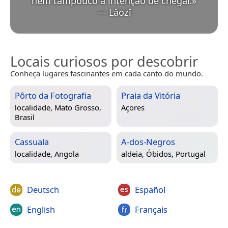
nem tampouco a intenção de chegar.
»
—
Lǎozǐ
Locais curiosos por descobrir
Conheça lugares fascinantes em cada canto do mundo.
Pôrto da Fotografia
Praia da Vitória
localidade,
Mato Grosso,
Açores
Brasil
Cassuala
A-dos-Negros
localidade,
Angola
aldeia,
Óbidos, Portugal
Deutsch
Español
English
Français