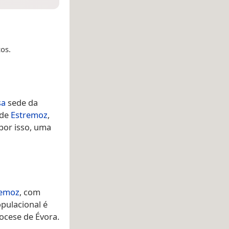
os.
sa
sede da
 de
Estremoz
,
por isso, uma
remoz
, com
pulacional é
ocese de Évora.