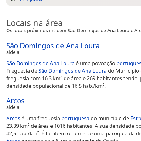
Locais na área
Os locais próximos incluem São Domingos de Ana Loura e Arc
São Domingos de Ana Loura
aldeia
São Domingos de Ana Loura
é uma povoação
portugue
Freguesia de
São Domingos de Ana Loura
do Município
freguesia com 16,3 km² de área e 269 habitantes tendo, 
densidade populacional de 16,5 hab./km².
Arcos
aldeia
Arcos
é uma freguesia
portuguesa
do município de
Est
23,89 km² de área e 1016 habitantes. A sua densidade po
42,5 hab./km². É também o nome de uma paróquia da di
Arcos
encontra-se a 6 km a sudoeste de Orada.