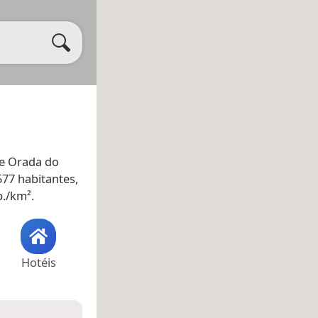
e Orada do
577 habitantes,
b./km².
Hotéis