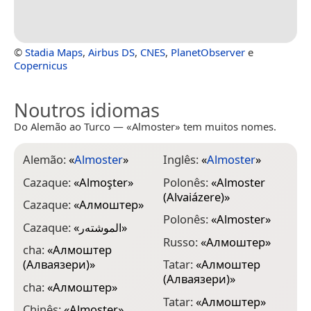
©
Stadia Maps
,
Airbus DS
,
CNES
,
PlanetObserver
e
Copernicus
Noutros idiomas
Do Alemão ao Turco — «Almoster» tem muitos nomes.
Alemão:
«
Almoster
»
Inglês:
«
Almoster
»
Cazaque:
«
Almoşter
»
Polonês:
«
Almoster
(Alvaiázere)
»
Cazaque:
«
Алмоштер
»
Polonês:
«
Almoster
»
Cazaque:
«
الموشتەر
»
Russo:
«
Алмоштер
»
cha:
«
Алмоштер
(Алваязери)
»
Tatar:
«
Алмоштер
(Алваязери)
»
cha:
«
Алмоштер
»
Tatar:
«
Алмоштер
»
Chinês:
«
Almoster
»