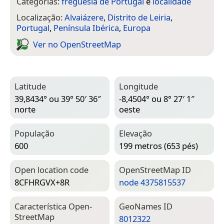
Categorias:
freguesia de Portugal
e
localidade
Localização:
Alvaiázere
,
Distrito de Leiria
,
Portugal
,
Península Ibérica
,
Europa
Ver no Open­Street­Map
Latitude
Longitude
39,8434° ou 39° 50′ 36″
-8,4504° ou 8° 27′ 1″
norte
oeste
População
Elevação
600
199 metros (653 pés)
Open location code
Open­Street­Map ID
8CFHRGVX+8R
node 4375815537
Característica Open­
Geo­Names ID
Street­Map
8012322